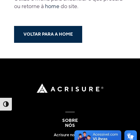
ou retorne à
home
do site.
VOLTAR PARA A HOME
Alternar alto contraste
SOBRE
NÓS
Acrisure no Brasil