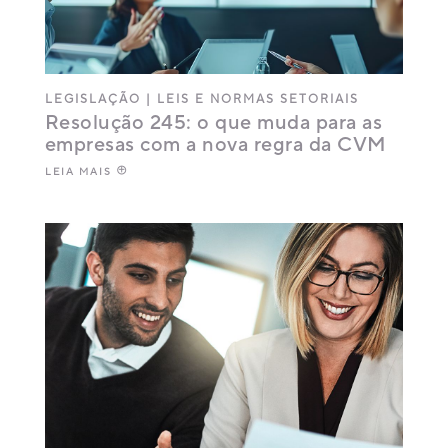
LEGISLAÇÃO
|
LEIS E NORMAS SETORIAIS
Resolução 245: o que muda para as
empresas com a nova regra da CVM
LEIA MAIS