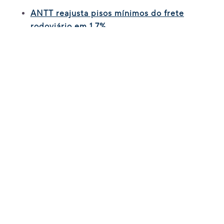
ANTT reajusta pisos mínimos do frete
rodoviário em 1,7%
Por que o seguro de transporte cresce
acima da média no e-commerce
INTEGRAÇÃO DE DADOS
FORTALECE FISCALIZAÇÃO NO
TRANSPORTE RODOVIÁRIO
Com a implementação, autoridades
poderão verificar com mais agilidade dados
como:
vigência das apólices;
regularidade das coberturas;