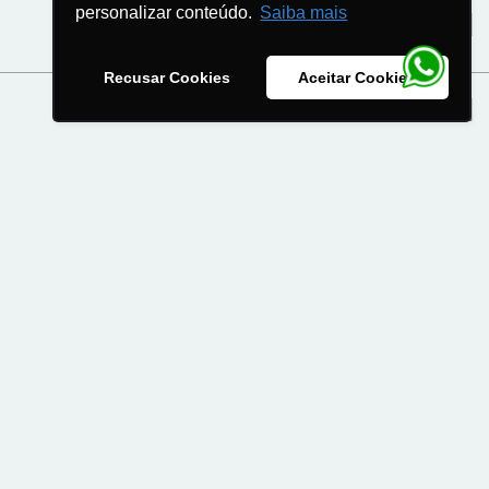
personalizar conteúdo.
Saiba mais
Responsabilidade Civil
Recusar Cookies
Aceitar Cookies
Linhas financeiras
Afinidades
Sinistros
Operações