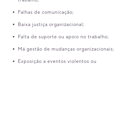
trabalho;
Falhas de comunicação;
Baixa justiça organizacional;
Falta de suporte ou apoio no trabalho;
Má gestão de mudanças organizacionais;
Exposição a eventos violentos ou
traumáticos.
Além da identificação dos riscos, a norma
reforça a necessidade de documentação,
monitoramento contínuo e implementação
de medidas preventivas.
Leia também:
Lei 15.377/2026: o que muda para